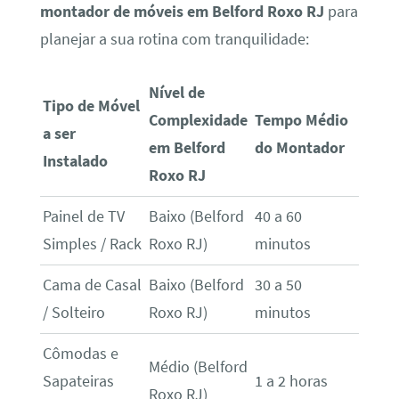
montador de móveis em Belford Roxo RJ
para
planejar a sua rotina com tranquilidade:
Nível de
Tipo de Móvel
Complexidade
Tempo Médio
a ser
em Belford
do Montador
Instalado
Roxo RJ
Painel de TV
Baixo (Belford
40 a 60
Simples / Rack
Roxo RJ)
minutos
Cama de Casal
Baixo (Belford
30 a 50
/ Solteiro
Roxo RJ)
minutos
Cômodas e
Médio (Belford
Sapateiras
1 a 2 horas
Roxo RJ)