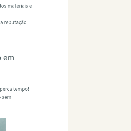
dos materiais e
 a reputação
o em
 perca tempo!
o sem