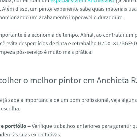
 nada, contar com um
especialista em Anchieta RJ
garante 
. Além disso, um pintor experiente sabe quais materiais usa
roporcionando um acabamento impecável e duradouro.
portante é a economia de tempo. Afinal, ao contratar um p
você evita desperdícios de tinta e retrabalho H7D0L8J7BGF5
impeza pós-serviço é muito mais prática!
olher o melhor pintor em Anchieta R
 já sabe a importância de um bom profissional, veja alguns 
 escolha:
 e portfólio
– Verifique trabalhos anteriores para garantir qu
ndem às suas expectativas.