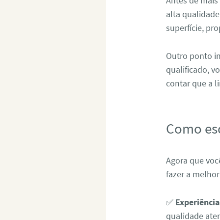
Antes de mais
alta qualidade
superfície, p
Outro ponto im
qualificado, 
contar que a l
Como esc
Agora que você
fazer a melhor
✅
Experiência
qualidade ate