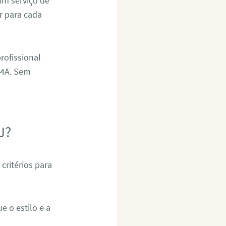
um serviço de
r para cada
rofissional
D4A. Sem
J?
critérios para
e o estilo e a