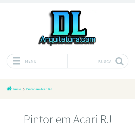
MENU
BUSCA
Pular para o conteúdo
Início
Pintor em Acari RJ
Pintor em Acari RJ