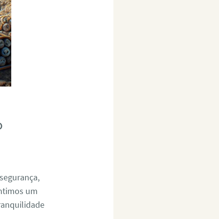
o
 segurança,
antimos um
ranquilidade