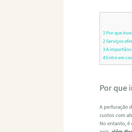
1
Por que inve
2
Serviços ofe
3
A importânci
4
Entre em con
Por que 
A perfuração d
custos com ab
No entanto, é 
pois,
além dis