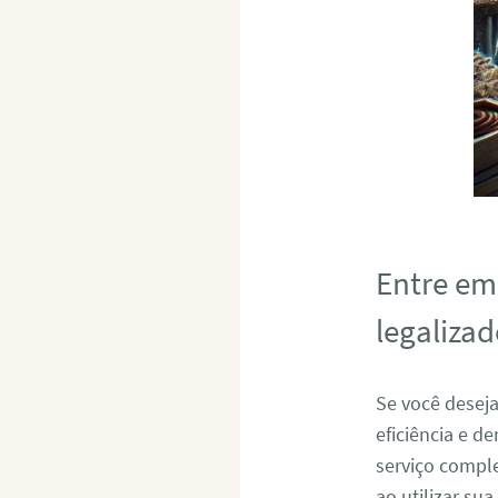
Entre em
legalizad
Se você desej
eficiência e 
serviço compl
ao utilizar sua