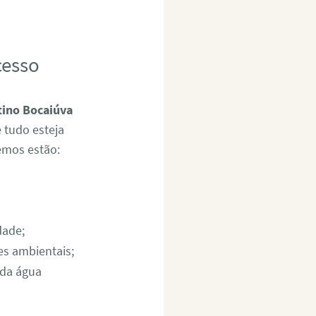
cesso
tino Bocaiúva
 tudo esteja
emos estão:
dade;
es ambientais;
 da água