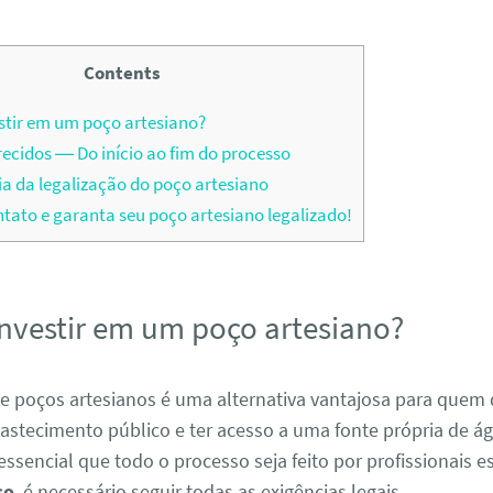
Contents
stir em um poço artesiano?
recidos — Do início ao fim do processo
a da legalização do poço artesiano
tato e garanta seu poço artesiano legalizado!
investir em um poço artesiano?
e poços artesianos é uma alternativa vantajosa para quem 
astecimento público e ter acesso a uma fonte própria de á
essencial que todo o processo seja feito por profissionais e
so
, é necessário seguir todas as exigências legais.