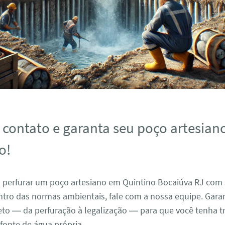
 contato e garanta seu poço artesian
o!
a perfurar um poço artesiano em Quintino Bocaiúva RJ com
dentro das normas ambientais, fale com a nossa equipe. Gar
eto — da perfuração à legalização — para que você tenha t
 fonte de água própria.