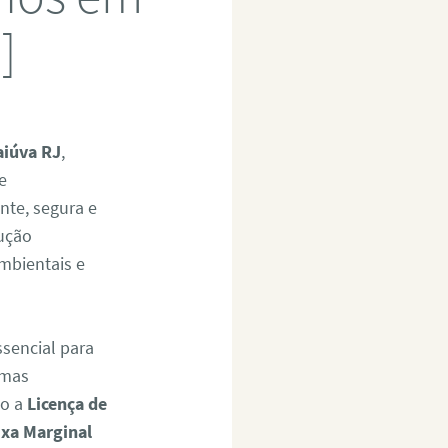
]
aiúva RJ
,
e
nte, segura e
lução
mbientais e
ssencial para
emas
mo a
Licença de
ixa Marginal