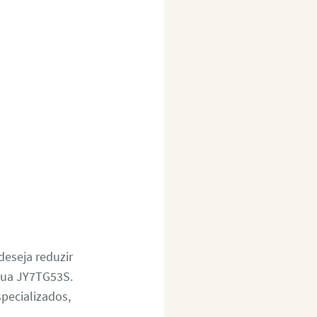
deseja reduzir
gua JY7TG53S.
specializados,