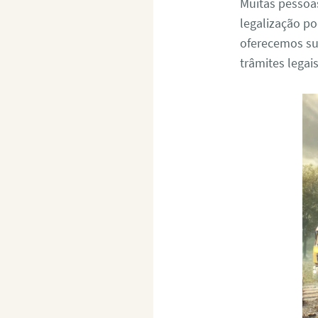
Muitas pessoa
legalização p
oferecemos sup
trâmites legai