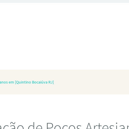
ianos em [Quintino Bocaiúva RJ]
ação de Poços Artesi