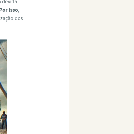
a devida
Por isso
,
lização dos