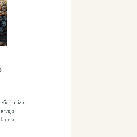
o
ficiência e
erviço
idade ao