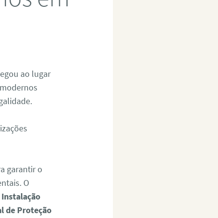
hegou ao lugar
s modernos
galidade.
izações
a garantir o
ntais. O
 Instalação
al de Proteção