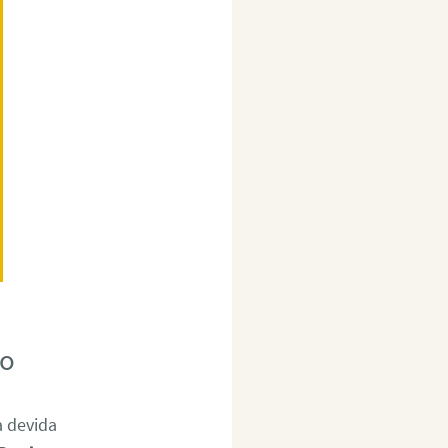
no
a devida