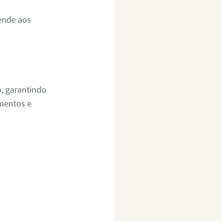
ende aos
o, garantindo
amentos e