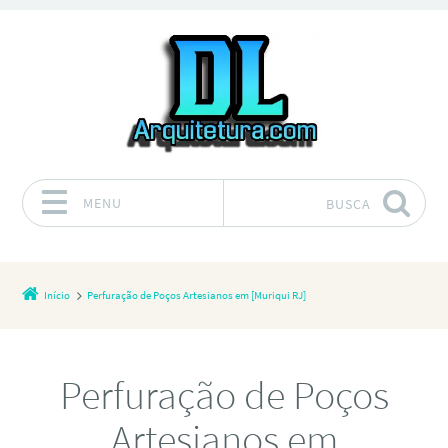
MENU
BUSCA
Pular para o conteúdo
Início
Perfuração de Poços Artesianos em [Muriqui RJ]
Perfuração de Poços
Artesianos em