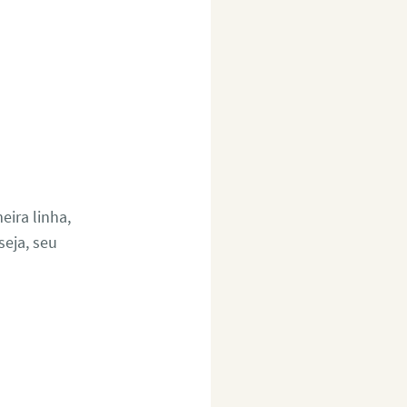
ira linha,
eja, seu