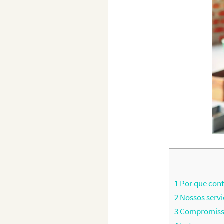
1
Por que cont
2
Nossos servi
3
Compromisso