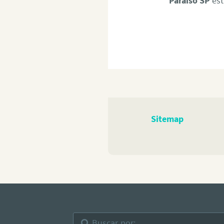
Paraíso SP
est
Sitemap