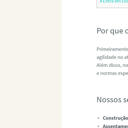
4
Entre em co
Por que 
Primeiramente
agilidade no 
Além disso, no
e normas espec
Nossos s
Construção
Assentamen