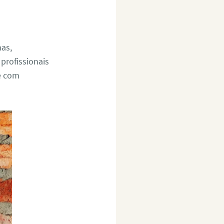
mas,
profissionais
re com