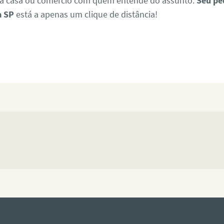
a casa ou comércio com quem entende do assunto.
Seu pe
a SP
está a apenas um clique de distância!