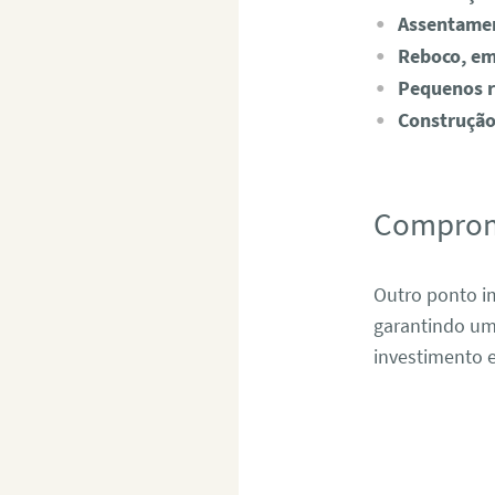
Assentamen
Reboco, e
Pequenos 
Construção
Comprom
Outro ponto i
garantindo um
investimento e