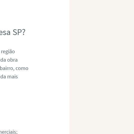
esa SP?
 região
 da obra
bairro, como
nda mais
erciais;