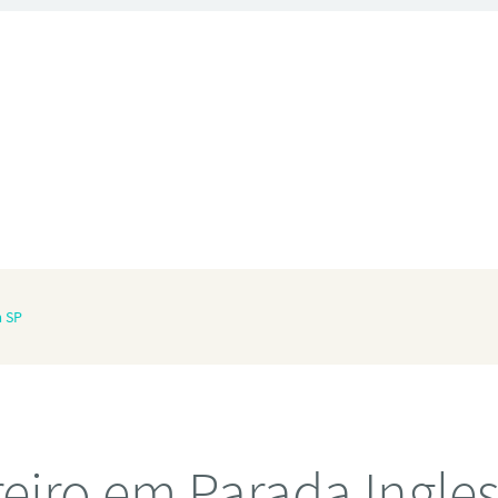
a SP
eiro em Parada Ingle