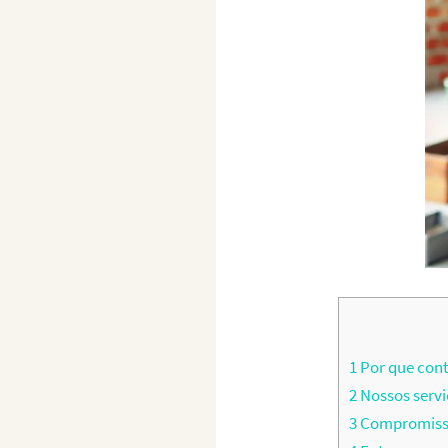
1
Por que cont
2
Nossos servi
3
Compromisso