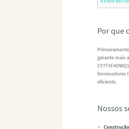
4
Entre em co
Por que 
Primeiramente
garante mais 
CY7T5F4DWQ1ZA
fornecedores l
eficiente.
Nossos s
Construção