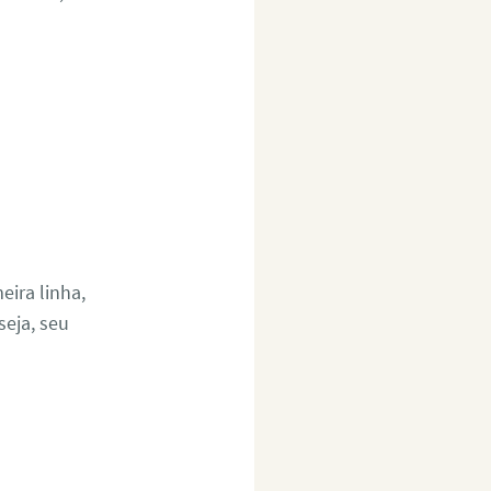
ira linha,
eja, seu