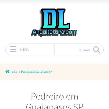
MENU
BUSCA
Pular para o conteúdo
Início
Pedreiro em Guaianases SP
Pedreiro em
Guaianases SP