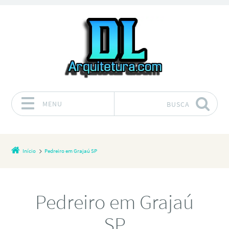
MENU
BUSCA
Pular para o conteúdo
Início
Pedreiro em Grajaú SP
Pedreiro em Grajaú
SP