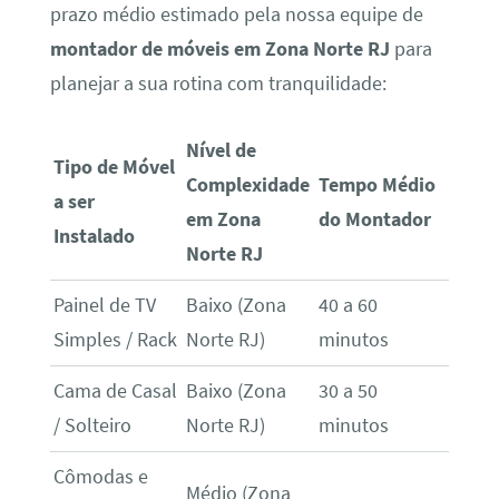
prazo médio estimado pela nossa equipe de
montador de móveis em Zona Norte RJ
para
planejar a sua rotina com tranquilidade:
Nível de
Tipo de Móvel
Complexidade
Tempo Médio
a ser
em Zona
do Montador
Instalado
Norte RJ
Painel de TV
Baixo (Zona
40 a 60
Simples / Rack
Norte RJ)
minutos
Cama de Casal
Baixo (Zona
30 a 50
/ Solteiro
Norte RJ)
minutos
Cômodas e
Médio (Zona