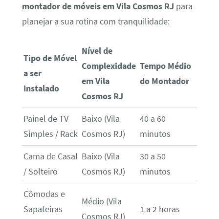
montador de móveis em Vila Cosmos RJ
para
planejar a sua rotina com tranquilidade:
Nível de
Tipo de Móvel
Complexidade
Tempo Médio
a ser
em Vila
do Montador
Instalado
Cosmos RJ
Painel de TV
Baixo (Vila
40 a 60
Simples / Rack
Cosmos RJ)
minutos
Cama de Casal
Baixo (Vila
30 a 50
/ Solteiro
Cosmos RJ)
minutos
Cômodas e
Médio (Vila
Sapateiras
1 a 2 horas
Cosmos RJ)