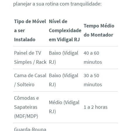
planejar a sua rotina com tranquilidade:
Tipo de Móvel
Nível de
Tempo Médio
a ser
Complexidade
do Montador
Instalado
em Vidigal RJ
Painel de TV
Baixo (Vidigal
40 a 60
Simples / Rack
RJ)
minutos
Cama de Casal
Baixo (Vidigal
30 a 50
/ Solteiro
RJ)
minutos
Cômodas e
Médio (Vidigal
Sapateiras
1 a 2 horas
RJ)
(MDF/MDP)
Guarda-Roupa