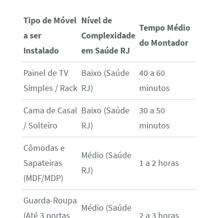
Tipo de Móvel
Nível de
Tempo Médio
a ser
Complexidade
do Montador
Instalado
em Saúde RJ
Painel de TV
Baixo (Saúde
40 a 60
Simples / Rack
RJ)
minutos
Cama de Casal
Baixo (Saúde
30 a 50
/ Solteiro
RJ)
minutos
Cômodas e
Médio (Saúde
Sapateiras
1 a 2 horas
RJ)
(MDF/MDP)
Guarda-Roupa
Médio (Saúde
(Até 3 portas
2 a 3 horas