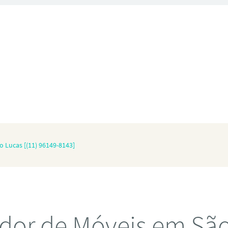
 Lucas [(11) 96149-8143]
dor de Móveis em São