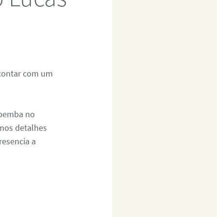
 contar com um
.
opemba no
imos detalhes
resencia a