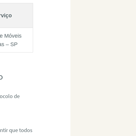
rviço
e Móveis
as – SP
o
tocolo de
ntir que todos