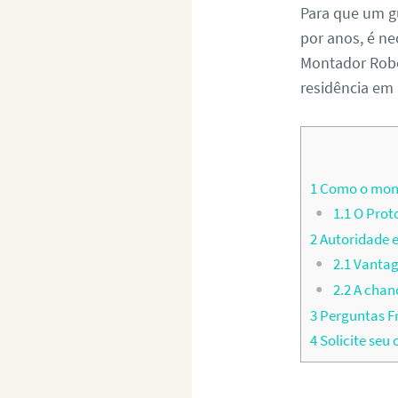
Para que um g
por anos, é ne
Montador Rober
residência em
1
Como o monta
1.1
O Prot
2
Autoridade e
2.1
Vantag
2.2
A chan
3
Perguntas F
4
Solicite se