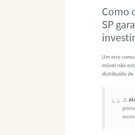
Como o
SP gara
invest
Um erro comu
móvel não está
distribuído de
⚠️
At
prime
momen