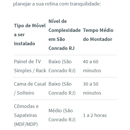
planejar a sua rotina com tranquilidade:
Nível de
Tipo de Móvel
Complexidade
Tempo Médio
a ser
em São
do Montador
Instalado
Conrado RJ
Painel de TV
Baixo (São
40 a 60
Simples / Rack
Conrado RJ)
minutos
Cama de Casal
Baixo (São
30 a 50
/ Solteiro
Conrado RJ)
minutos
Cômodas e
Médio (São
Sapateiras
1 a 2 horas
Conrado RJ)
(MDF/MDP)