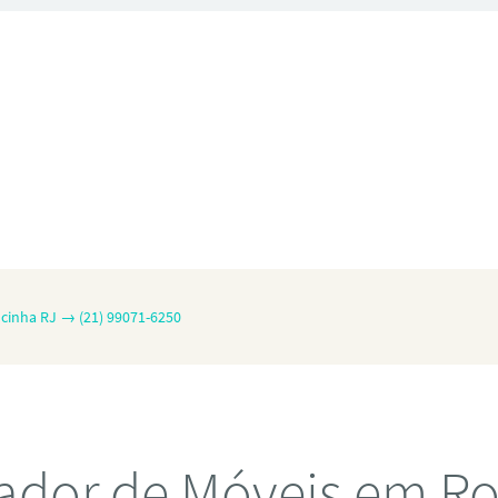
cinha RJ → (21) 99071-6250
ador de Móveis em Ro