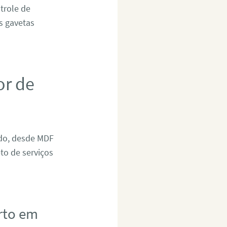
trole de
as gavetas
or de
ado, desde MDF
to de serviços
rto em