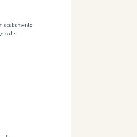
um acabamento
gem de: