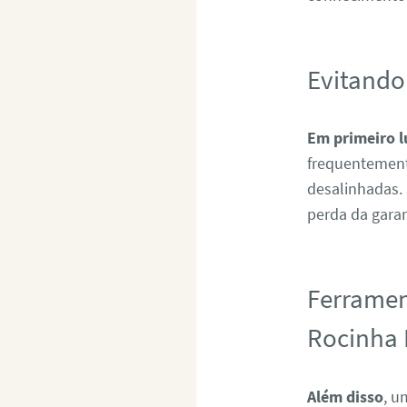
Evitando
Em primeiro l
frequentement
desalinhadas.
perda da garan
Ferramen
Rocinha 
Além disso
, u