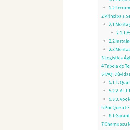
1.2
Ferram
2
Principais S
2.1
Montag
2.1.1
Es
2.2
Instal
2.3
Montado
3
Logística Ág
4
Tabela de T
5
FAQ: Dúvida
5.1
1. Qua
5.2
2. A L
5.3
3. Você
6
Por Que a LF
6.1
Garant
7
Chame seu M