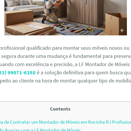
profissional qualificado para montar seus móveis novos ou 
egura durante uma mudança é fundamental para preserva
uando com excelência e precisão, a LF Montador de Móveis 
21) 99071-6250
é a solução definitiva para quem busca qu
speito ao cliente na hora de montar qualquer tipo de mobíli
Contents
a de Contratar um Montador de Móveis em Rocinha RJ Profissio
o Avarias com a LF Montador de Móveis