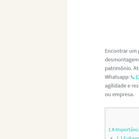
Encontrar um 
desmontagem s
patrimônio. At
Whatsapp:
(
agilidade e re
ou empresa.
1
A Importânci
1.1
Evitand