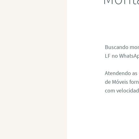
Buscando mont
LF no WhatsAp
Atendendo as e
de Móveis for
com velocida