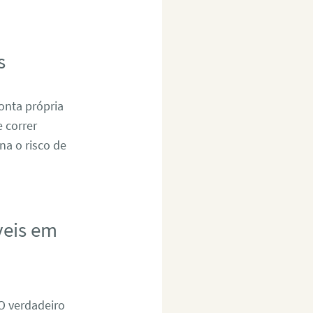
s
onta própria
 correr
na o risco de
veis em
 O verdadeiro