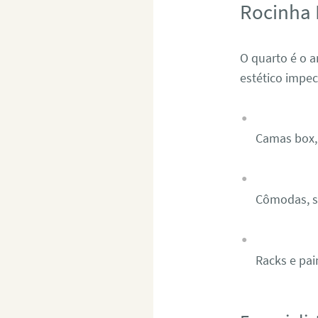
Rocinha 
O quarto é o 
estético impe
Camas box, 
Cômodas, sa
Racks e pai