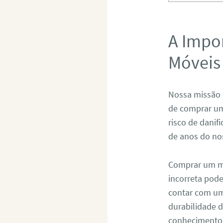
A Impo
Móveis
Nossa missão 
de comprar um
risco de danif
de anos do no
Comprar um mó
incorreta pod
contar com um 
durabilidade 
conhecimento 