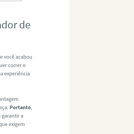
ador de
Se você acabou
uer correr o
 a experiência
montagem
eça.
Portanto
,
 garantir a
 que exigem