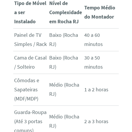
Tipo de Móvel
Nível de
Tempo Médio
a ser
Complexidade
do Montador
Instalado
em Rocha RJ
Painel de TV
Baixo (Rocha
40 a 60
Simples / Rack
RJ)
minutos
Cama de Casal
Baixo (Rocha
30 a 50
/ Solteiro
RJ)
minutos
Cômodas e
Médio (Rocha
Sapateiras
1 a 2 horas
RJ)
(MDF/MDP)
Guarda-Roupa
Médio (Rocha
(Até 3 portas
2 a 3 horas
RJ)
comuns)