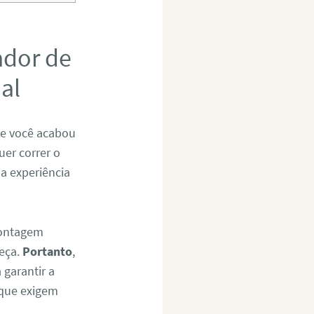
ador de
al
Se você acabou
uer correr o
 a experiência
montagem
eça.
Portanto
,
 garantir a
 que exigem