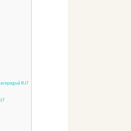
carepaguá RJ?
e)?