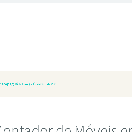
carepaguá RJ → (21) 99071-6250
ontador de Móveis 