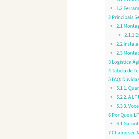
1.2
Ferram
2
Principais S
2.1
Montag
2.1.1
Es
2.2
Instal
2.3
Montado
3
Logística Ág
4
Tabela de T
5
FAQ: Dúvida
5.1
1. Qua
5.2
2. A L
5.3
3. Você
6
Por Que a LF
6.1
Garant
7
Chame seu M