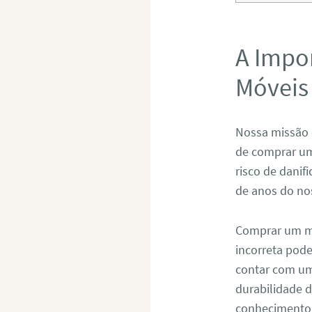
A Impo
Móveis
Nossa missão 
de comprar um
risco de danif
de anos do no
Comprar um mó
incorreta pod
contar com um 
durabilidade 
conhecimento 