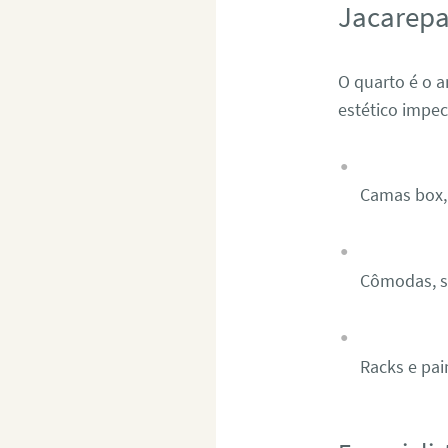
Jacarep
O quarto é o 
estético impe
Camas box, 
Cômodas, sa
Racks e pai