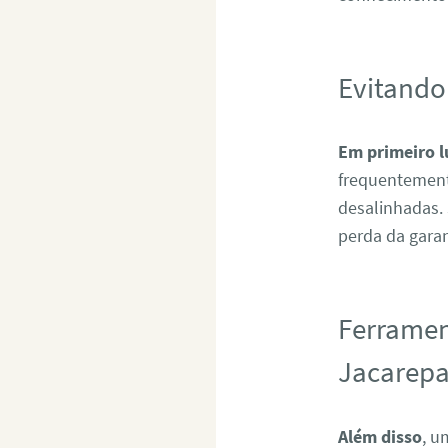
Evitando
Em primeiro l
frequentement
desalinhadas.
perda da garan
Ferramen
Jacarep
Além disso
, u