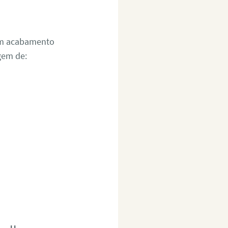
um acabamento
gem de: