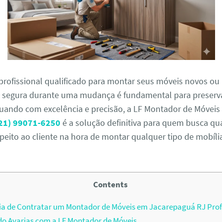
profissional qualificado para montar seus móveis novos ou 
egura durante uma mudança é fundamental para preserva
uando com excelência e precisão, a LF Montador de Móveis 
21) 99071-6250
é a solução definitiva para quem busca qu
speito ao cliente na hora de montar qualquer tipo de mobíli
Contents
a de Contratar um Montador de Móveis em Jacarepaguá RJ Prof
o Avarias com a LF Montador de Móveis