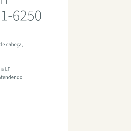
71-6250
de cabeça,
 a LF
 atendendo