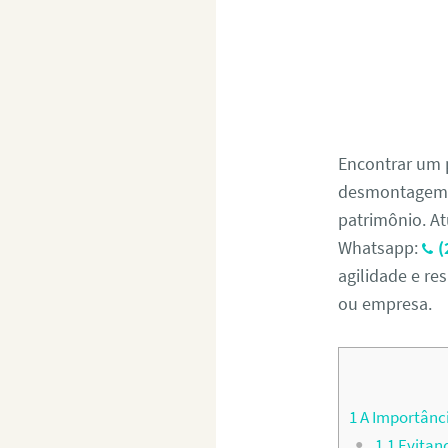
Encontrar um 
desmontagem s
patrimônio. At
Whatsapp:
(
agilidade e re
ou empresa.
1
A Importânci
1.1
Evitand