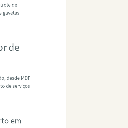
trole de
as gavetas
or de
ado, desde MDF
to de serviços
rto em