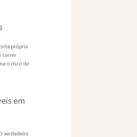
s
onta própria
 correr
na o risco de
veis em
 O verdadeiro