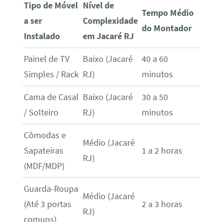
Tipo de Móvel
Nível de
Tempo Médio
a ser
Complexidade
do Montador
Instalado
em Jacaré RJ
Painel de TV
Baixo (Jacaré
40 a 60
Simples / Rack
RJ)
minutos
Cama de Casal
Baixo (Jacaré
30 a 50
/ Solteiro
RJ)
minutos
Cômodas e
Médio (Jacaré
Sapateiras
1 a 2 horas
RJ)
(MDF/MDP)
Guarda-Roupa
Médio (Jacaré
(Até 3 portas
2 a 3 horas
RJ)
comuns)