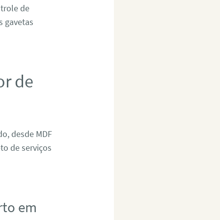
trole de
as gavetas
or de
ado, desde MDF
to de serviços
rto em