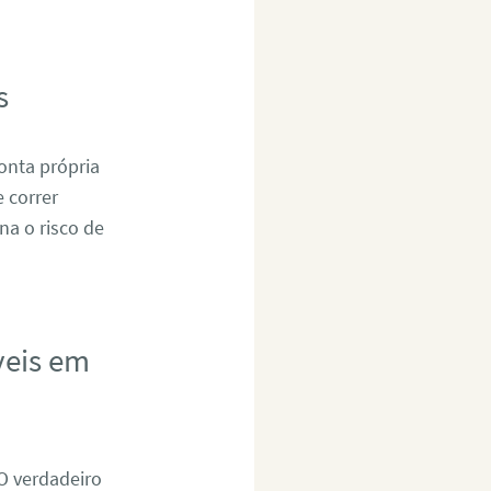
s
onta própria
 correr
na o risco de
veis em
 O verdadeiro