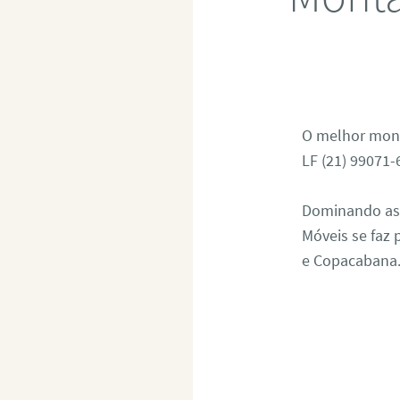
O melhor mont
LF (21) 99071
Dominando as r
Móveis se faz
e Copacabana