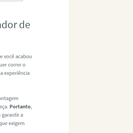
ador de
Se você acabou
uer correr o
 a experiência
montagem
eça.
Portanto
,
 garantir a
 que exigem