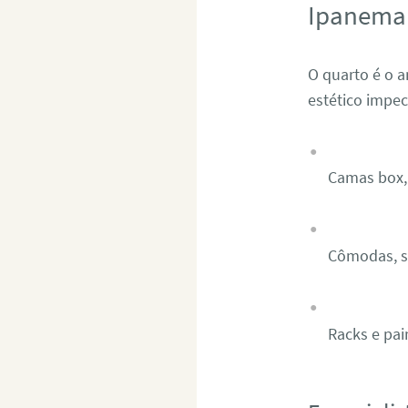
Ipanema
O quarto é o 
estético impe
Camas box, 
Cômodas, sa
Racks e pai