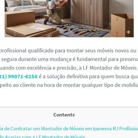
profissional qualificado para montar seus móveis novos ou 
egura durante uma mudança é fundamental para preserva
uando com excelência e precisão, a LF Montador de Móveis 
21) 99071-6250
é a solução definitiva para quem busca qu
speito ao cliente na hora de montar qualquer tipo de mobíli
Contents
a de Contratar um Montador de Móveis em Ipanema RJ Profissio
o Avarias com a LF Montador de Móveis