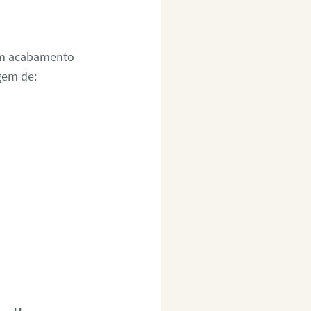
um acabamento
gem de: