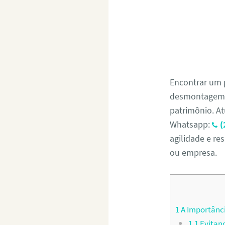
Encontrar um 
desmontagem s
patrimônio. At
Whatsapp:
(
agilidade e re
ou empresa.
1
A Importânci
1.1
Evitand