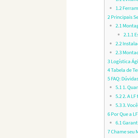
1.2
Ferram
2
Principais S
2.1
Montag
2.1.1
Es
2.2
Instal
2.3
Montado
3
Logística Ág
4
Tabela de T
5
FAQ: Dúvida
5.1
1. Qua
5.2
2. A L
5.3
3. Você
6
Por Que a LF
6.1
Garant
7
Chame seu M