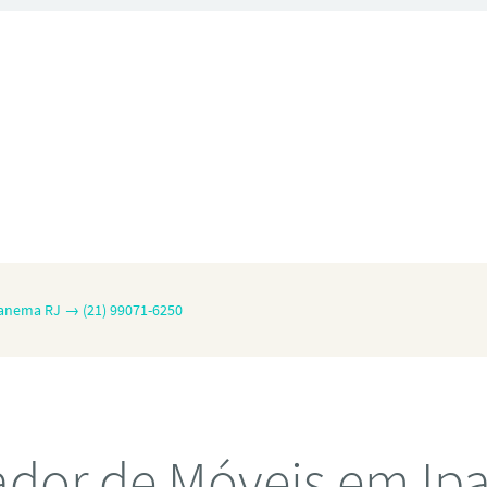
anema RJ → (21) 99071-6250
dor de Móveis em I