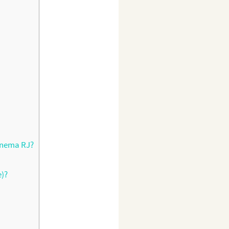
anema RJ?
e)?