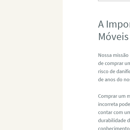
A Impo
Móveis
Nossa missão 
de comprar um
risco de danif
de anos do no
Comprar um mó
incorreta pod
contar com um 
durabilidade 
conhecimento 