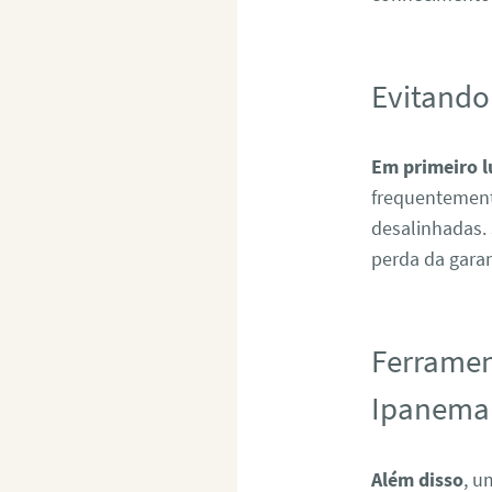
Evitando
Em primeiro l
frequentement
desalinhadas.
perda da garan
Ferramen
Ipanema
Além disso
, u