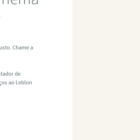
0
justo. Chame a
ntador de
iços ao Leblon