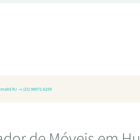
maitá RJ → (21) 99071-6250
dor de Móveis em H