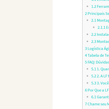
1.2
Ferram
2
Principais S
2.1
Montag
2.1.1
Es
2.2
Instal
2.3
Montado
3
Logística Ág
4
Tabela de T
5
FAQ: Dúvida
5.1
1. Qua
5.2
2. A L
5.3
3. Você
6
Por Que a LF
6.1
Garant
7
Chame seu M