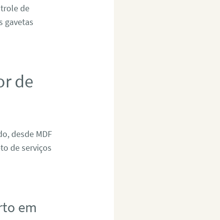
trole de
as gavetas
or de
ado, desde MDF
to de serviços
rto em