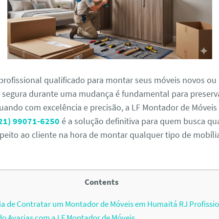
profissional qualificado para montar seus móveis novos ou 
egura durante uma mudança é fundamental para preserva
uando com excelência e precisão, a LF Montador de Móveis 
21) 99071-6250
é a solução definitiva para quem busca qu
speito ao cliente na hora de montar qualquer tipo de mobíli
Contents
a de Contratar um Montador de Móveis em Humaitá RJ Profissio
o Avarias com a LF Montador de Móveis