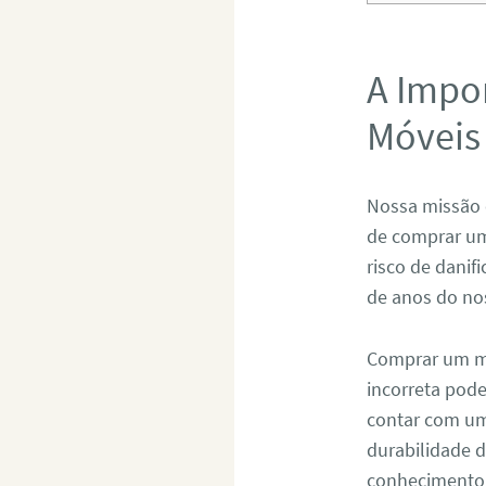
A Impo
Móveis
Nossa missão 
de comprar um
risco de danif
de anos do no
Comprar um mó
incorreta pod
contar com um 
durabilidade 
conhecimento 