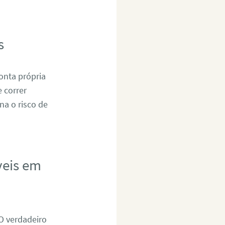
s
onta própria
 correr
na o risco de
veis em
 O verdadeiro