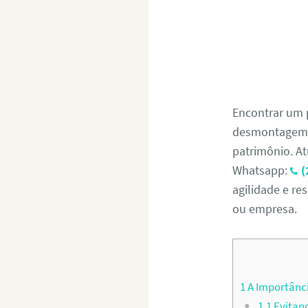
Encontrar um 
desmontagem s
patrimônio. At
Whatsapp:
(
agilidade e re
ou empresa.
1
A Importânci
1.1
Evitand