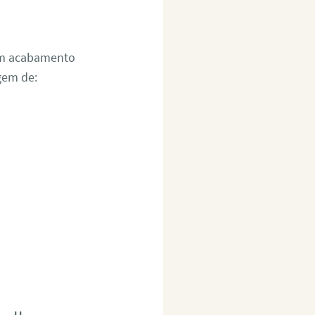
um acabamento
gem de: