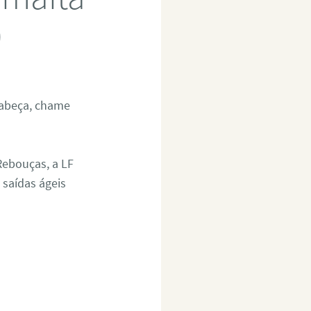
0
cabeça, chame
ebouças, a LF
 saídas ágeis