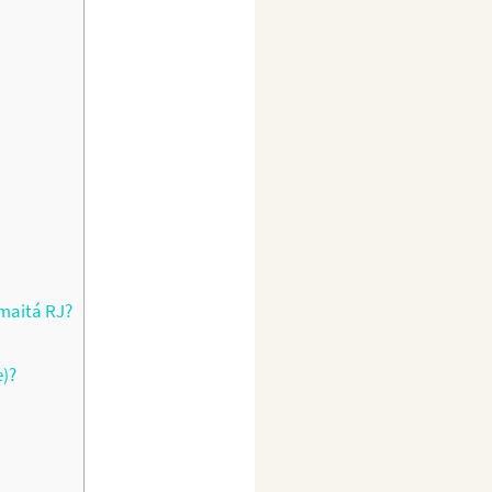
maitá RJ?
e)?