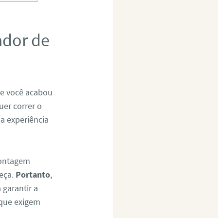
ador de
Se você acabou
uer correr o
 a experiência
montagem
eça.
Portanto
,
 garantir a
 que exigem