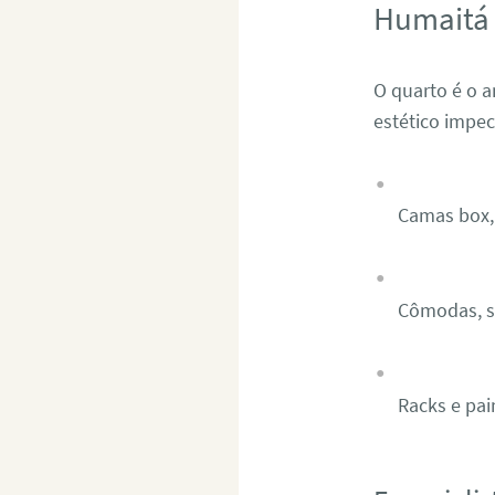
Humaitá
O quarto é o 
estético impe
Camas box, 
Cômodas, sa
Racks e pai