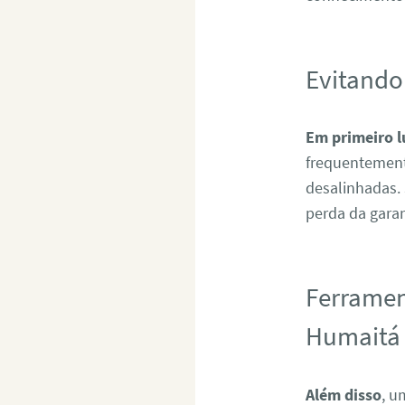
Evitando
Em primeiro l
frequentement
desalinhadas.
perda da garan
Ferramen
Humaitá
Além disso
, u