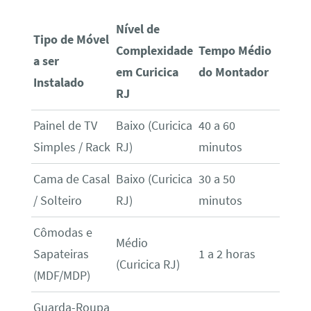
Nível de
Tipo de Móvel
Complexidade
Tempo Médio
a ser
em Curicica
do Montador
Instalado
RJ
Painel de TV
Baixo (Curicica
40 a 60
Simples / Rack
RJ)
minutos
Cama de Casal
Baixo (Curicica
30 a 50
/ Solteiro
RJ)
minutos
Cômodas e
Médio
Sapateiras
1 a 2 horas
(Curicica RJ)
(MDF/MDP)
Guarda-Roupa