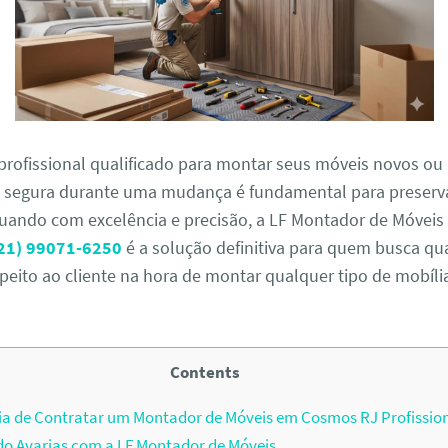
profissional qualificado para montar seus móveis novos ou 
egura durante uma mudança é fundamental para preserva
uando com excelência e precisão, a LF Montador de Móveis 
21) 99071-6250
é a solução definitiva para quem busca qu
speito ao cliente na hora de montar qualquer tipo de mobíli
Contents
a de Contratar um Montador de Móveis em Cosmos RJ Profissio
o Avarias com a LF Montador de Móveis