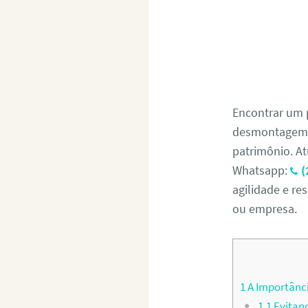
Encontrar um 
desmontagem s
patrimônio. At
Whatsapp:
(
agilidade e re
ou empresa.
1
A Importânci
1.1
Evitand