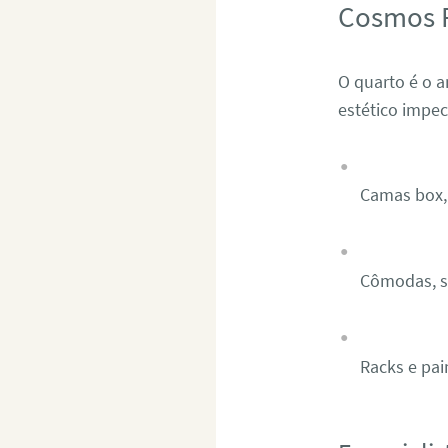
Cosmos 
O quarto é o 
estético impe
Camas box, 
Cômodas, sa
Racks e pai