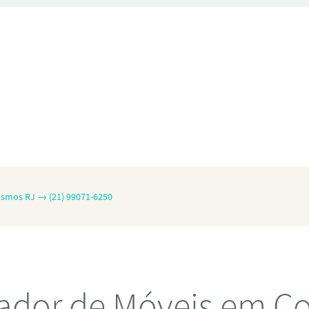
smos RJ → (21) 99071-6250
ador de Móveis em C