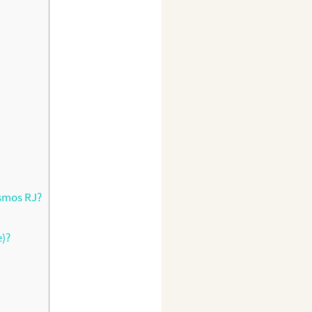
smos RJ?
e)?