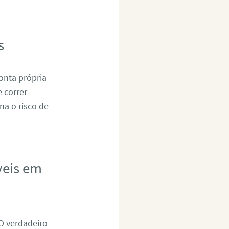
s
onta própria
 correr
na o risco de
veis em
 O verdadeiro