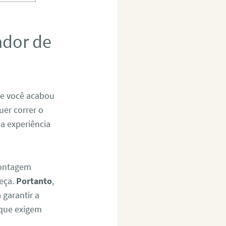
ador de
Se você acabou
uer correr o
 a experiência
montagem
eça.
Portanto
,
 garantir a
 que exigem