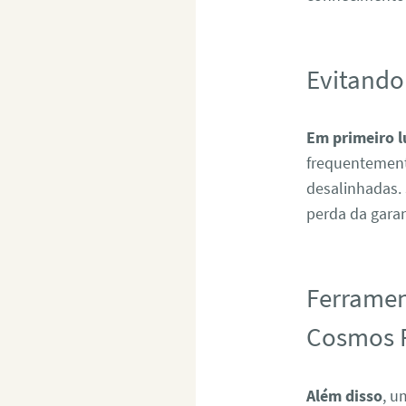
Evitando
Em primeiro l
frequentement
desalinhadas.
perda da garan
Ferramen
Cosmos 
Além disso
, u