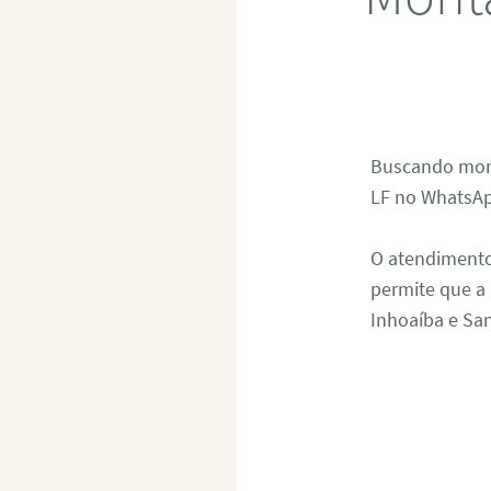
Buscando mont
LF no WhatsAp
O atendimento 
permite que a
Inhoaíba e San