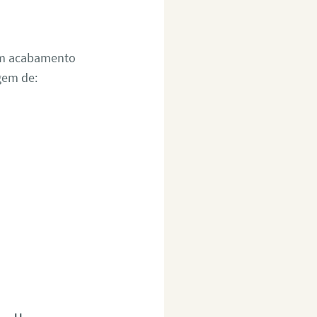
um acabamento
gem de: