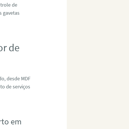
trole de
as gavetas
or de
ado, desde MDF
to de serviços
rto em