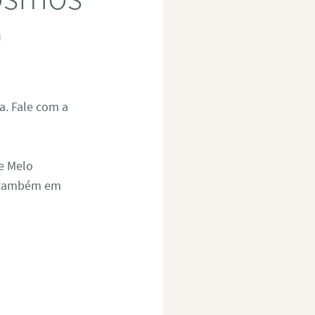
0
. Fale com a
de Melo
e também em