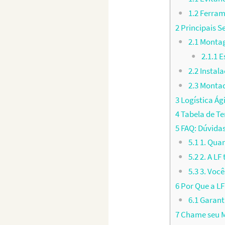
1.2
Ferram
2
Principais S
2.1
Montag
2.1.1
Es
2.2
Instal
2.3
Montado
3
Logística Ág
4
Tabela de T
5
FAQ: Dúvida
5.1
1. Qua
5.2
2. A L
5.3
3. Você
6
Por Que a LF
6.1
Garant
7
Chame seu M