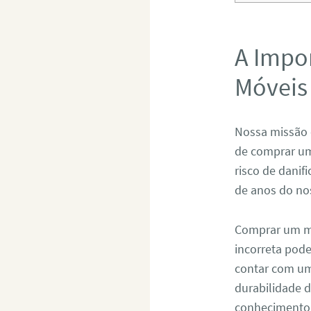
A Impo
Móveis
Nossa missão 
de comprar um
risco de danif
de anos do no
Comprar um mó
incorreta pod
contar com um 
durabilidade 
conhecimento 