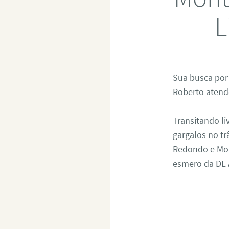
L
Sua busca po
Roberto atend
Transitando l
gargalos no t
Redondo e Moru
esmero da DL 