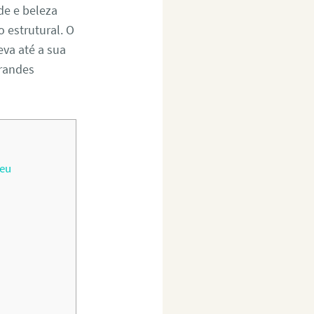
de e beleza
 estrutural. O
eva até a sua
randes
seu