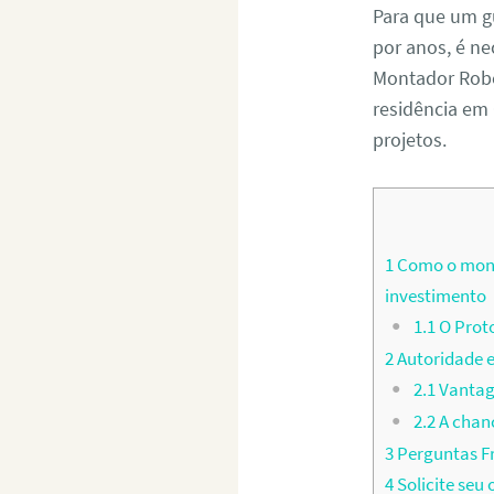
Para que um g
por anos, é ne
Montador Rober
residência em
projetos.
1
Como o mont
investimento
1.1
O Prot
2
Autoridade e
2.1
Vantag
2.2
A chan
3
Perguntas F
4
Solicite se