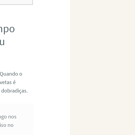
mpo
eu
 Quando o
vetas é
 dobradiças.
ogo nos
iso no