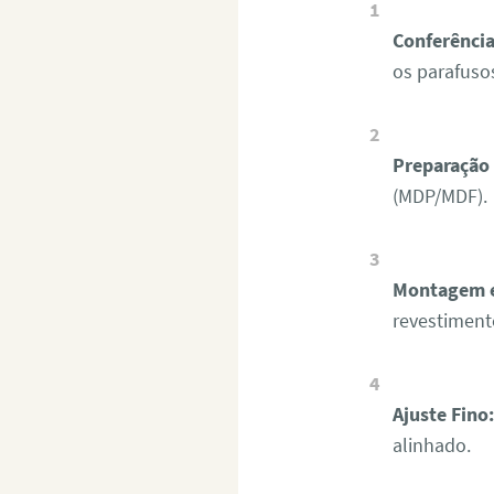
Conferência
os parafusos
Preparação 
(MDP/MDF).
Montagem e
revestiment
Ajuste Fino
alinhado.