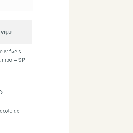
rviço
e Móveis
impo – SP
o
tocolo de