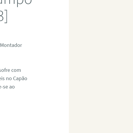
3]
 Montador
sofre com
eis no Capão
e-se ao