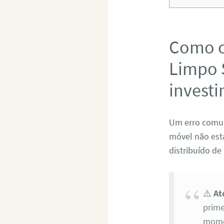
Como o
Limpo S
invest
Um erro comu
móvel não está
distribuído de
⚠️
At
prime
momen