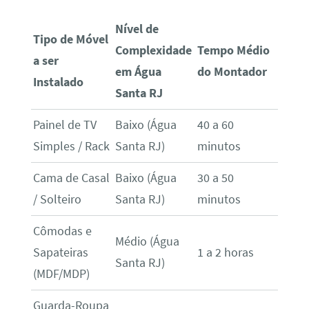
Nível de
Tipo de Móvel
Complexidade
Tempo Médio
a ser
em Água
do Montador
Instalado
Santa RJ
Painel de TV
Baixo (Água
40 a 60
Simples / Rack
Santa RJ)
minutos
Cama de Casal
Baixo (Água
30 a 50
/ Solteiro
Santa RJ)
minutos
Cômodas e
Médio (Água
Sapateiras
1 a 2 horas
Santa RJ)
(MDF/MDP)
Guarda-Roupa