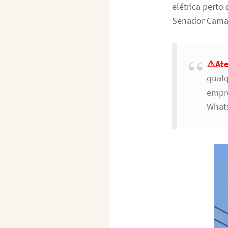
elétrica perto
Senador Camar
⚠️At
qualq
empre
Whats