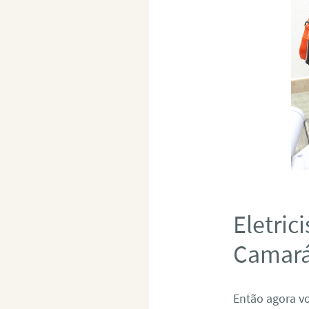
Eletric
Camará
Então agora v