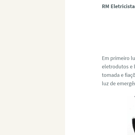
RM Eletricis
Em primeiro l
eletrodutos e
tomada e fiaçõ
luz de emergên