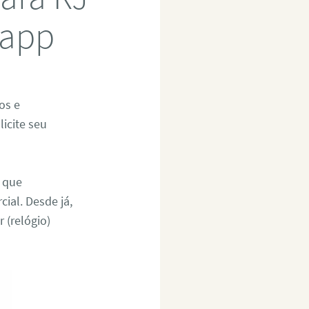
sapp
os e
icite seu
a que
cial. Desde já,
(relógio)