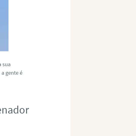
a sua
 a gente é
Senador