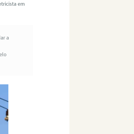
tricista em
ar a
elo