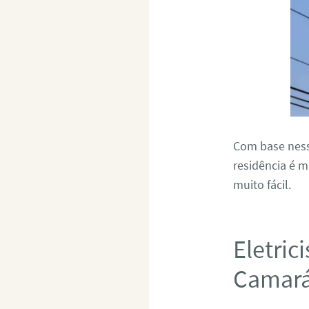
Com base nessa
residência é 
muito fácil.
Eletric
Camará