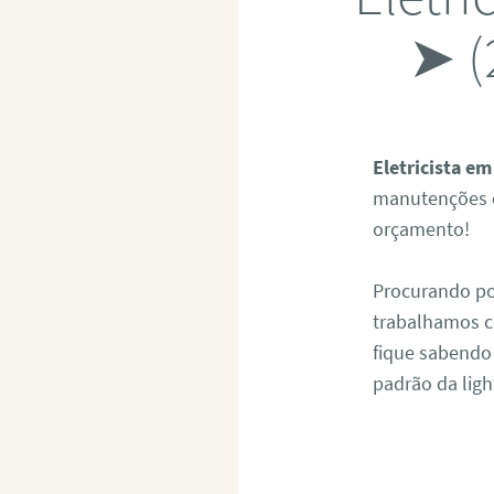
➤ (
Eletricista e
manutenções el
orçamento!
Procurando p
trabalhamos co
fique sabendo
padrão da ligh