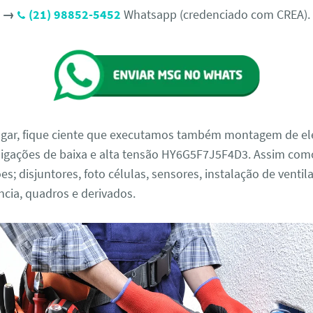
ta →
(21) 98852-5452
Whatsapp (credenciado com CREA).
ugar, fique ciente que executamos também montagem de el
 ligações de baixa e alta tensão HY6G5F7J5F4D3. Assim como
es; disjuntores, foto células, sensores, instalação de ventil
cia, quadros e derivados.