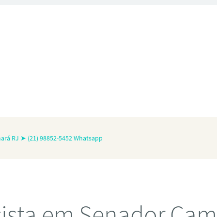
mará RJ ➤ (21) 98852-5452 Whatsapp
icista em Senador Cam