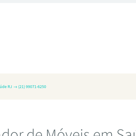
úde RJ → (21) 99071-6250
dor de Móveis em Sa