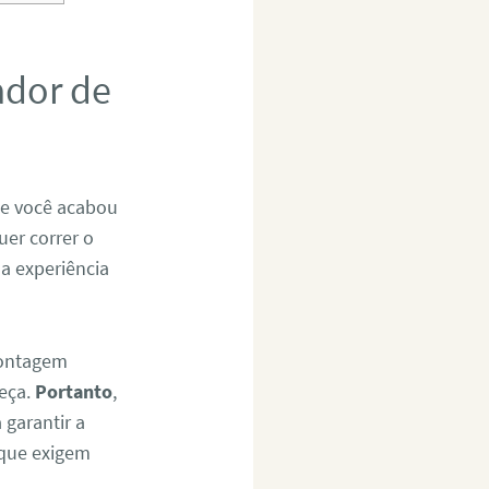
ador de
Se você acabou
uer correr o
 a experiência
montagem
eça.
Portanto
,
 garantir a
 que exigem