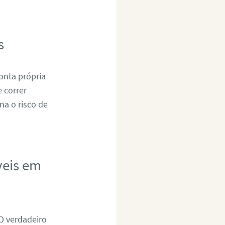
s
onta própria
 correr
na o risco de
veis em
 O verdadeiro