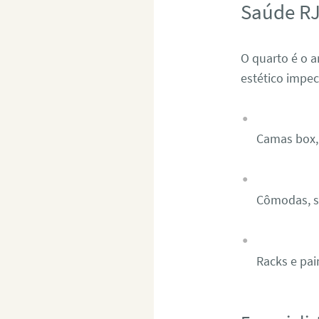
Saúde R
O quarto é o 
estético impe
Camas box, 
Cômodas, sa
Racks e pai