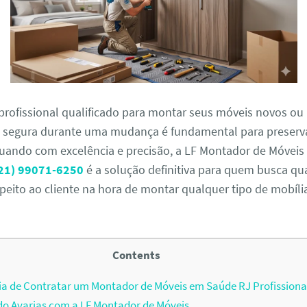
profissional qualificado para montar seus móveis novos ou 
egura durante uma mudança é fundamental para preserva
uando com excelência e precisão, a LF Montador de Móveis 
21) 99071-6250
é a solução definitiva para quem busca qu
speito ao cliente na hora de montar qualquer tipo de mobíli
Contents
a de Contratar um Montador de Móveis em Saúde RJ Profissiona
o Avarias com a LF Montador de Móveis