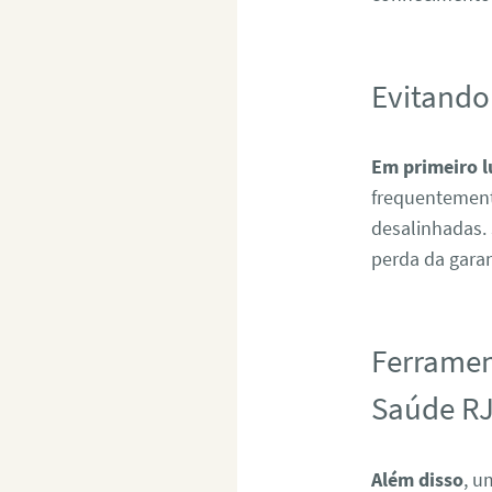
Evitando
Em primeiro l
frequentement
desalinhadas.
perda da garan
Ferramen
Saúde R
Além disso
, u