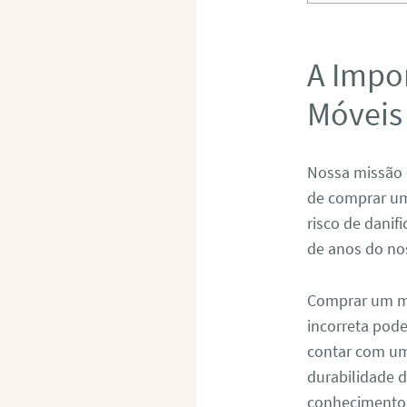
A Impo
Móveis
Nossa missão 
de comprar um
risco de danif
de anos do no
Comprar um mó
incorreta pod
contar com um 
durabilidade 
conhecimento 