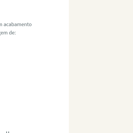
um acabamento
gem de: