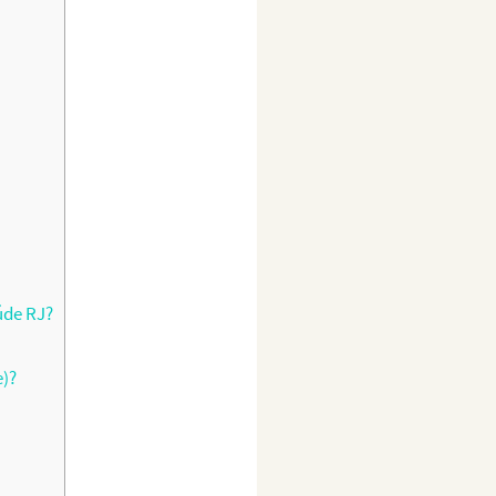
úde RJ?
e)?