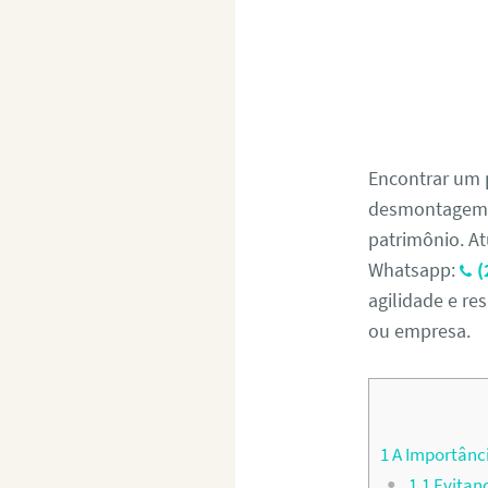
Encontrar um 
desmontagem s
patrimônio. At
Whatsapp:
(
agilidade e re
ou empresa.
1
A Importânci
1.1
Evitand