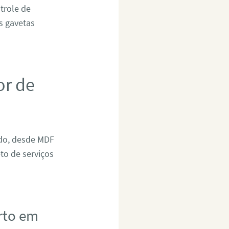
trole de
as gavetas
or de
ado, desde MDF
to de serviços
rto em