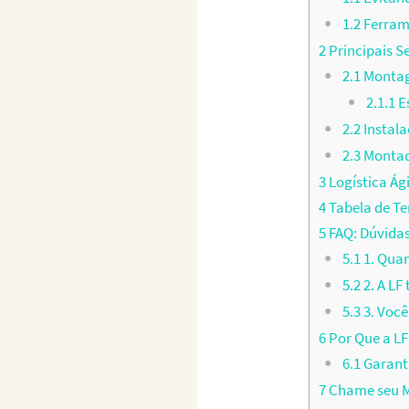
1.2
Ferram
2
Principais S
2.1
Montag
2.1.1
Es
2.2
Instal
2.3
Montado
3
Logística Ág
4
Tabela de T
5
FAQ: Dúvida
5.1
1. Qua
5.2
2. A L
5.3
3. Você
6
Por Que a LF
6.1
Garant
7
Chame seu M