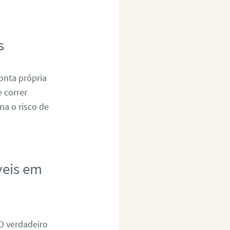
s
onta própria
 correr
na o risco de
veis em
 O verdadeiro