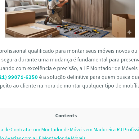
profissional qualificado para montar seus móveis novos ou 
egura durante uma mudança é fundamental para preserva
uando com excelência e precisão, a LF Montador de Móveis 
21) 99071-6250
é a solução definitiva para quem busca qu
speito ao cliente na hora de montar qualquer tipo de mobíli
Contents
a de Contratar um Montador de Móveis em Madureira RJ Profiss
o Avarias com a LF Montador de Móveis