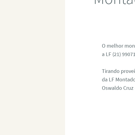
O melhor mont
a LF (21) 9907
Tirando provei
da LF Montado
Oswaldo Cruz