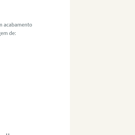
um acabamento
gem de: