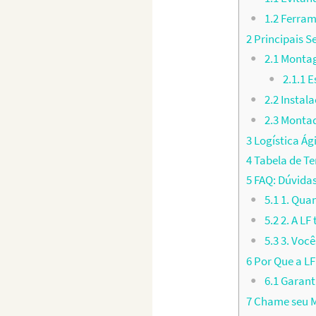
1.2
Ferram
2
Principais S
2.1
Montag
2.1.1
Es
2.2
Instal
2.3
Montado
3
Logística Ág
4
Tabela de T
5
FAQ: Dúvida
5.1
1. Qua
5.2
2. A L
5.3
3. Você
6
Por Que a LF
6.1
Garant
7
Chame seu M