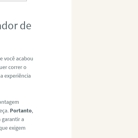
ador de
Se você acabou
uer correr o
 a experiência
montagem
eça.
Portanto
,
 garantir a
 que exigem