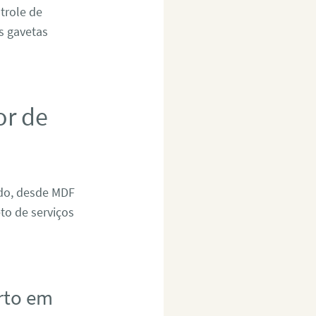
trole de
as gavetas
or de
ado, desde MDF
to de serviços
rto em