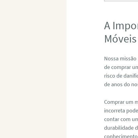
A Impo
Móveis 
Nossa missão 
de comprar um
risco de danif
de anos do no
Comprar um mó
incorreta pod
contar com um 
durabilidade 
conhecimento 