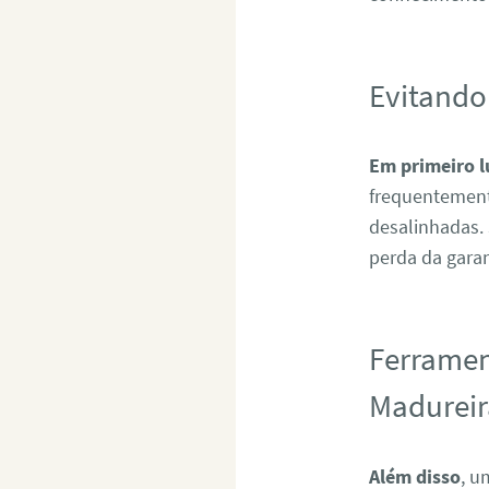
Evitando
Em primeiro l
frequentement
desalinhadas.
perda da garan
Ferramen
Madureir
Além disso
, u