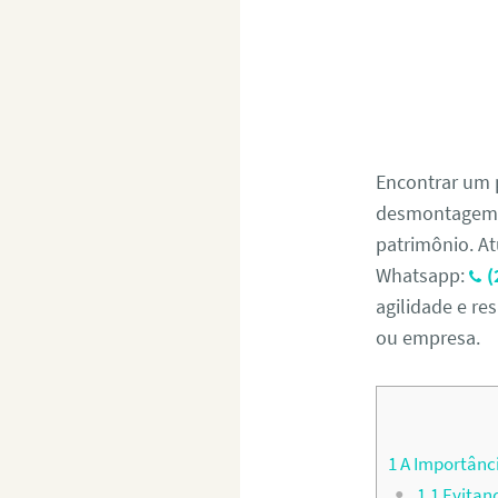
Encontrar um 
desmontagem s
patrimônio. At
Whatsapp:
(
agilidade e re
ou empresa.
1
A Importânci
1.1
Evitand