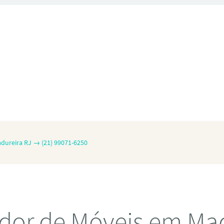
dureira RJ → (21) 99071-6250
dor de Móveis em Mad