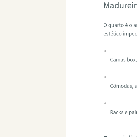
Madureir
O quarto é o 
estético impe
Camas box, 
Cômodas, sa
Racks e pai