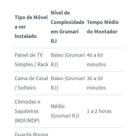
Nível de
Tipo de Móvel
Complexidade
Tempo Médio
a ser
em Grumari
do Montador
Instalado
RJ
Painel de TV
Baixo (Grumari
40 a 60
Simples / Rack
RJ)
minutos
Cama de Casal
Baixo (Grumari
30 a 50
/ Solteiro
RJ)
minutos
Cômodas e
Médio
Sapateiras
1 a 2 horas
(Grumari RJ)
(MDF/MDP)
Guarda-Roupa