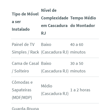
Nível de
Tipo de Móvel
Complexidade
Tempo Médio
a ser
em Cascadura
do Montador
Instalado
RJ
Painel de TV
Baixo
40 a 60
Simples / Rack
(Cascadura RJ)
minutos
Cama de Casal
Baixo
30 a 50
/ Solteiro
(Cascadura RJ)
minutos
Cômodas e
Médio
Sapateiras
1 a 2 horas
(Cascadura RJ)
(MDF/MDP)
Guarda-Roupa