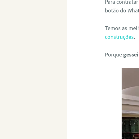
Para contrata
botão do What
Temos as melh
construções
.
Porque
gesse