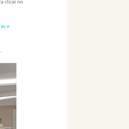
a clicar no
ras e
.