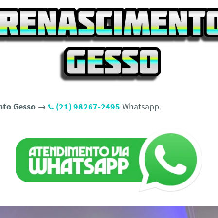
nto Gesso →
(21) 98267-2495
Whatsapp.