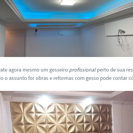
rate agora mesmo um gesseiro
profissional
perto de sua res
o o assunto for obras e reformas com gesso pode contar c