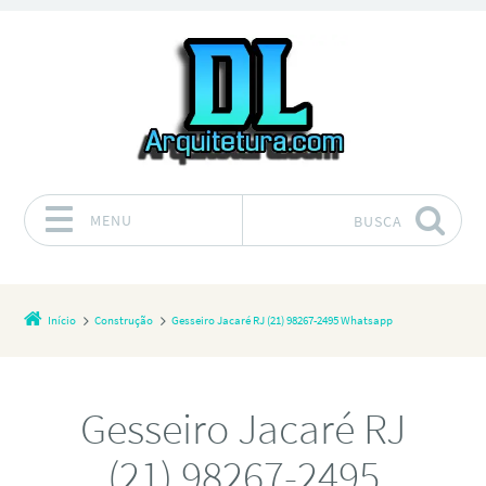
MENU
BUSCA
Pular para o conteúdo
Início
Construção
Gesseiro Jacaré RJ (21) 98267-2495 Whatsapp
Gesseiro Jacaré RJ
(21) 98267-2495