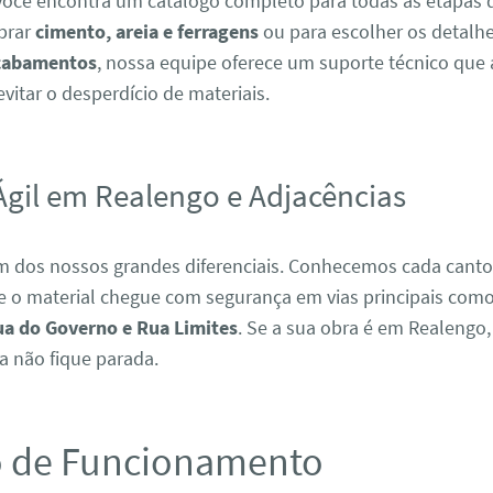
você encontra um catálogo completo para todas as etapas d
prar
cimento, areia e ferragens
ou para escolher os detalh
acabamentos
, nossa equipe oferece um suporte técnico que 
vitar o desperdício de materiais.
Ágil em Realengo e Adjacências
um dos nossos grandes diferenciais. Conhecemos cada canto
e o material chegue com segurança em vias principais com
ua do Governo e Rua Limites
. Se a sua obra é em Realengo
a não fique parada.
o de Funcionamento