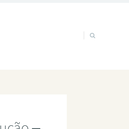
Pular para o conteúdo
rução –