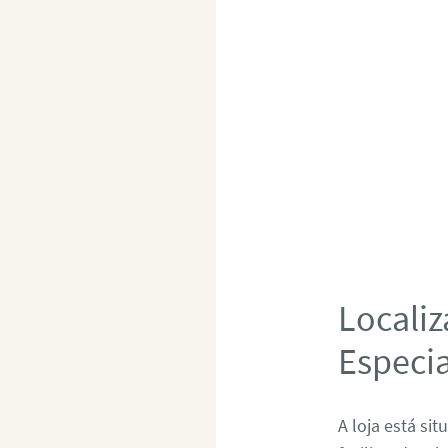
Localiz
Especi
A loja está si