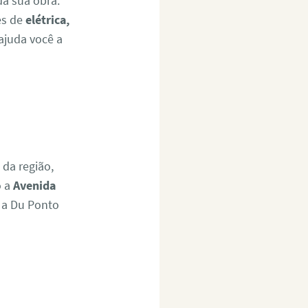
a sua obra.
es de
elétrica,
ajuda você a
 da região,
o a
Avenida
, a Du Ponto