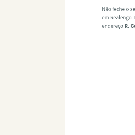
Não feche o s
em Realengo. E
endereço
R. G