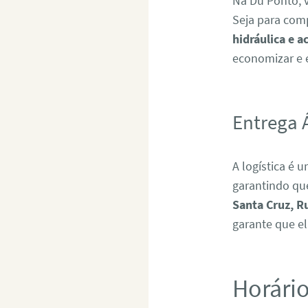
Na Du Ponto, 
Seja para com
hidráulica e 
economizar e e
Entrega 
A logística é 
garantindo qu
Santa Cruz, R
garante que el
Horári