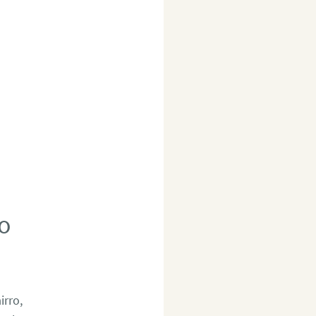
to
irro,