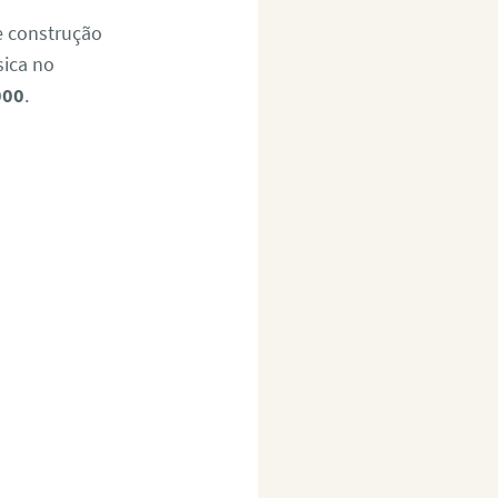
e construção
sica no
000
.