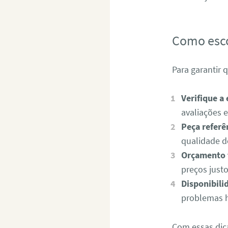
Como esco
Para garantir 
Verifique a 
avaliações 
Peça referê
qualidade d
Orçamento 
preços just
Disponibili
problemas h
Com essas dic