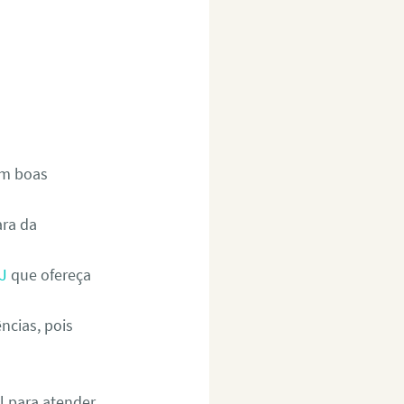
om boas
ara da
J
que ofereça
ncias, pois
l para atender