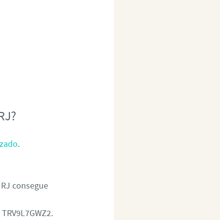
RJ?
izado
.
 RJ consegue
d: TRV9L7GWZ2.