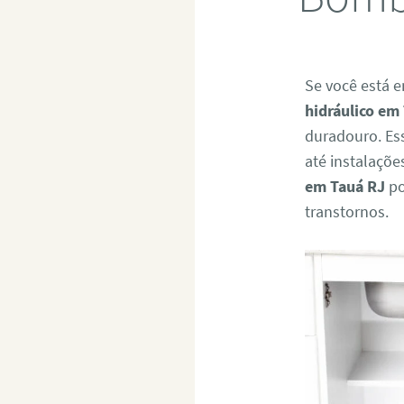
Se você está 
hidráulico em
duradouro. Es
até instalaçõ
em Tauá RJ
po
transtornos.