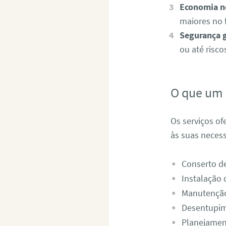
Economia no
maiores no 
Segurança g
ou até riscos
O que um 
Os serviços o
às suas neces
Conserto d
Instalação d
Manutenção 
Desentupime
Planejament