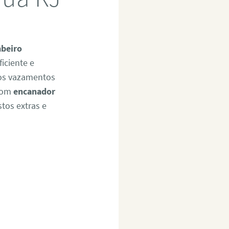
beiro
ficiente e
nos vazamentos
 bom
encanador
tos extras e