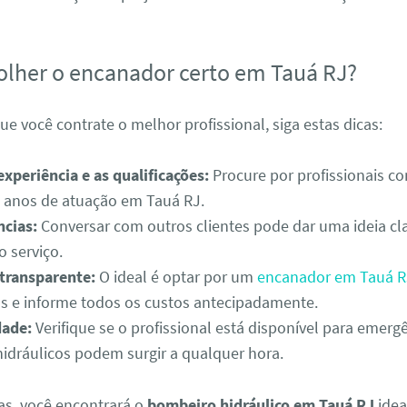
lher o encanador certo em Tauá RJ?
que você contrate o melhor profissional, siga estas dicas:
experiência e as qualificações:
Procure por profissionais c
e anos de atuação em Tauá RJ.
ncias:
Conversar com outros clientes pode dar uma ideia cl
o serviço.
transparente:
O ideal é optar por um
encanador em Tauá R
os e informe todos os custos antecipadamente.
dade:
Verifique se o profissional está disponível para emergê
idráulicos podem surgir a qualquer hora.
as, você encontrará o
bombeiro hidráulico em Tauá RJ
idea