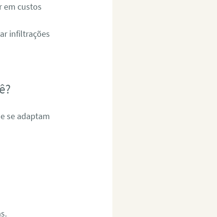
r em custos
 infiltrações
ê?
s e se adaptam
s.