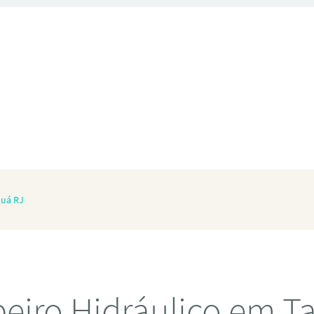
auá RJ
iro Hidráulico em T