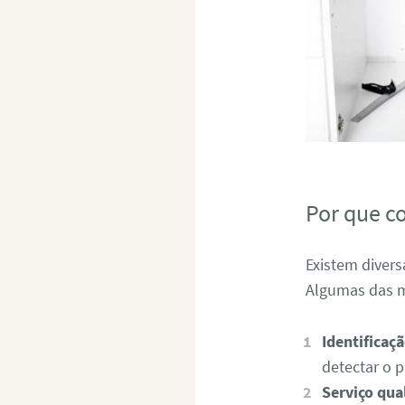
Por que c
Existem divers
Algumas das m
Identificaç
detectar o 
Serviço qual