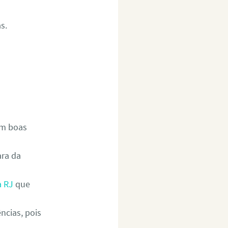
s.
om boas
ara da
 RJ
que
ncias, pois