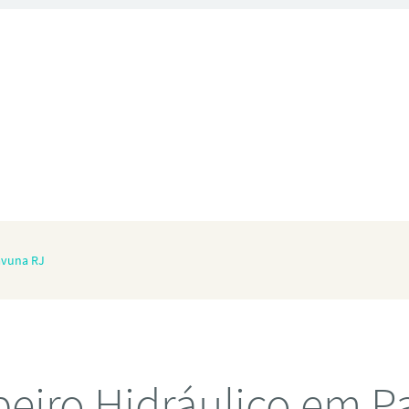
avuna RJ
eiro Hidráulico em P