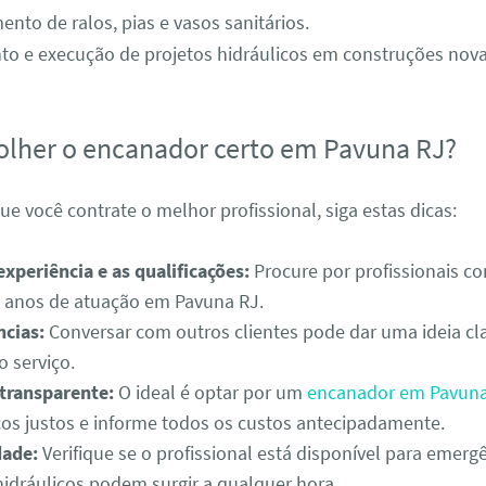
nto de ralos, pias e vasos sanitários.
o e execução de projetos hidráulicos em construções nova
lher o encanador certo em Pavuna RJ?
que você contrate o melhor profissional, siga estas dicas:
experiência e as qualificações:
Procure por profissionais c
e anos de atuação em Pavuna RJ.
ncias:
Conversar com outros clientes pode dar uma ideia cl
o serviço.
transparente:
O ideal é optar por um
encanador em Pavuna
ços justos e informe todos os custos antecipadamente.
dade:
Verifique se o profissional está disponível para emergê
idráulicos podem surgir a qualquer hora.