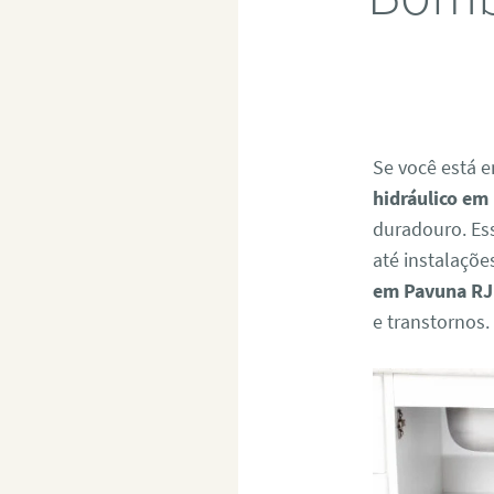
Se você está 
hidráulico em
duradouro. Es
até instalaçõ
em Pavuna RJ
e transtornos.