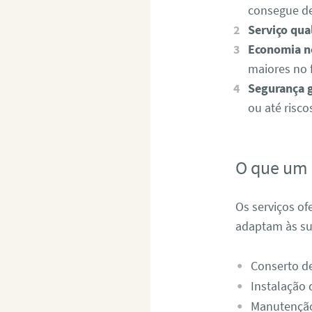
consegue de
Serviço qual
Economia no
maiores no 
Segurança g
ou até riscos
O que um 
Os serviços of
adaptam às su
Conserto d
Instalação d
Manutenção 