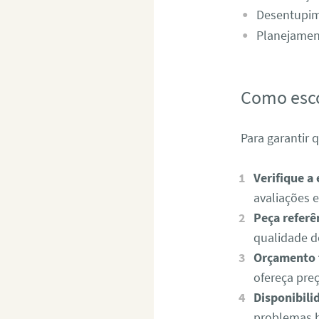
Desentupime
Planejament
Como esco
Para garantir 
Verifique a 
avaliações 
Peça referê
qualidade d
Orçamento 
ofereça pre
Disponibili
problemas h