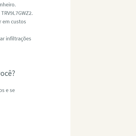
nheiro.
d: TRV9L7GWZ2.
r em custos
 infiltrações
você?
os e se