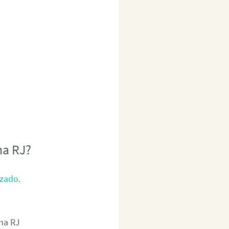
na RJ?
izado
.
na RJ